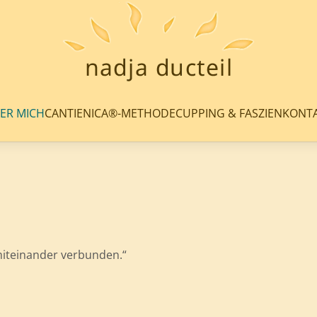
ER MICH
CANTIENICA®-METHODE
CUPPING & FASZIEN
KONT
iteinander verbunden.“